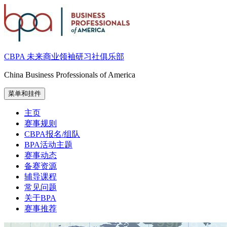
跳
至
内
容
CBPA 未来商业领袖研习社俱乐部
China Business Professionals of America
菜单和挂件
主页
赛事规则
CBPA报名/组队
BPA活动主题
赛事动态
备赛资源
辅导课程
常见问题
关于BPA
赛事推荐