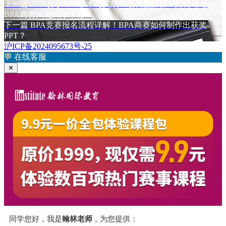
布
上
者
签
上一篇
2026赛季BPA学术与实战组别调整解析！如何通过
文
于
篇
BPA商赛赋能国际课程？
章
文
下
下一篇
BPA竞赛报名流程详解！BPA商赛如何制作出获奖
章：
篇
PPT？
导
文
沪ICP备2024095673号-25
航
章：
💬
在线客服
✕
同学您好，我是
翰林老师
，为您提供：