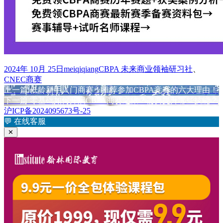
发
作
标
2024年 10月 25日
meiqiqiang
CBPA 未来商业领袖研习社
、
布
者
签
CNEC商赛
于
上
上一篇
低龄新手入门商赛！推荐参加CBPA竞赛的六大理由！
文
篇
下
下一篇
零基础如何开启CBPA商赛之旅？需要提升哪些技能？
章
文
篇
沪ICP备2024095673号-25
章：
文
💬
在线客服
导
章：
✕
航