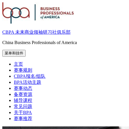
跳
至
内
容
CBPA 未来商业领袖研习社俱乐部
China Business Professionals of America
菜单和挂件
主页
赛事规则
CBPA报名/组队
BPA活动主题
赛事动态
备赛资源
辅导课程
常见问题
关于BPA
赛事推荐