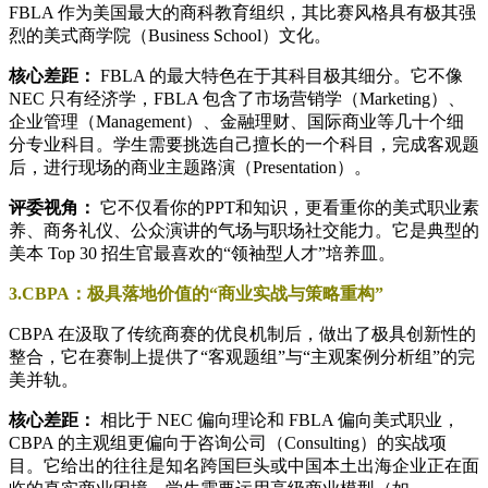
FBLA 作为美国最大的商科教育组织，其比赛风格具有极其强
烈的美式商学院（Business School）文化。
核心差距：
FBLA 的最大特色在于其科目极其细分。它不像
NEC 只有经济学，FBLA 包含了市场营销学（Marketing）、
企业管理（Management）、金融理财、国际商业等几十个细
分专业科目。学生需要挑选自己擅长的一个科目，完成客观题
后，进行现场的商业主题路演（Presentation）。
评委视角：
它不仅看你的PPT和知识，更看重你的美式职业素
养、商务礼仪、公众演讲的气场与职场社交能力。它是典型的
美本 Top 30 招生官最喜欢的“领袖型人才”培养皿。
3.CBPA：极具落地价值的“商业实战与策略重构”
CBPA 在汲取了传统商赛的优良机制后，做出了极具创新性的
整合，它在赛制上提供了“客观题组”与“主观案例分析组”的完
美并轨。
核心差距：
相比于 NEC 偏向理论和 FBLA 偏向美式职业，
CBPA 的主观组更偏向于咨询公司（Consulting）的实战项
目。它给出的往往是知名跨国巨头或中国本土出海企业正在面