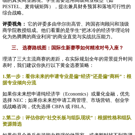
临的真实商业困境。学生需要运用高级商业模型（如
PESTEL、麦肯锡矩阵），提出兼具财务预算和落地可行性的
综合战略。
评委视角：
它的评委多由华尔街高管、跨国咨询顾问和顶级
商学院教授组成。他们看重的是学生“把冰冷的经济学理论转
化为热腾腾的商业利润”的商业直觉与实战抗压能力。
三、 选赛路线图：国际生新赛季如何精准对号入座？
理清了三大主流商赛的差距，在实际规划全年的背景提升时间
表时，我们建议你执行以下黄金选赛策略：
1.第一步：看你未来的申请专业是偏“经济”还是偏“商科”：根
据专业倾向分流
如果你未来想申请纯经济学（Economics）或量化金融，优先
选择 NEC；如果你未来想申请工商管理、市场营销、创业学
或战略咨询，优先选择 CBPA 或 FBLA。
2.第二步：评估你的“社交长板与组队现状”：根据性格和组队
资源筛选