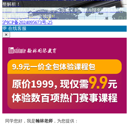
于
篇
整解析！
章
文
下
下一篇
BPA 2026-2027赛季全攻略：时间表&报名流程&组别
章：
篇
选择&晋级路径一文读懂！
导
文
沪ICP备2024095673号-25
航
章：
💬
在线客服
✕
同学您好，我是
翰林老师
，为您提供：