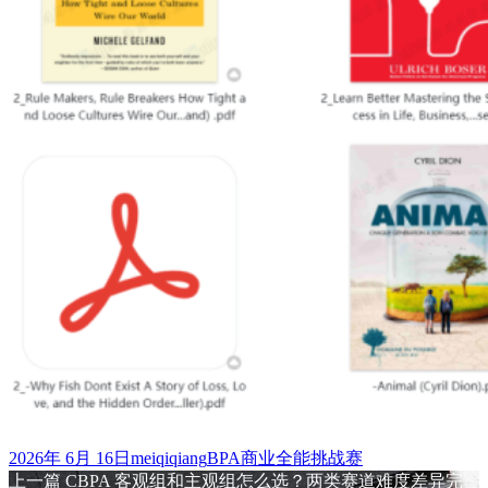
发
作
标
2026年 6月 16日
meiqiqiang
BPA商业全能挑战赛
布
上
者
签
上一篇
CBPA 客观组和主观组怎么选？两类赛道难度差异完
文