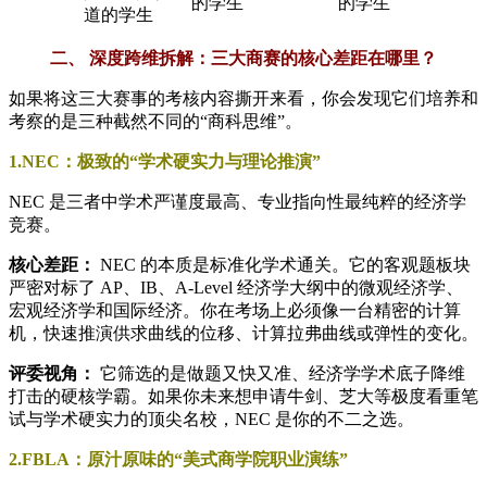
的学生
的学生
道的学生
二、 深度跨维拆解：三大商赛的核心差距在哪里？
如果将这三大赛事的考核内容撕开来看，你会发现它们培养和
考察的是三种截然不同的“商科思维”。
1.NEC：极致的“学术硬实力与理论推演”
NEC 是三者中学术严谨度最高、专业指向性最纯粹的经济学
竞赛。
核心差距：
NEC 的本质是标准化学术通关。它的客观题板块
严密对标了 AP、IB、A-Level 经济学大纲中的微观经济学、
宏观经济学和国际经济。你在考场上必须像一台精密的计算
机，快速推演供求曲线的位移、计算拉弗曲线或弹性的变化。
评委视角：
它筛选的是做题又快又准、经济学学术底子降维
打击的硬核学霸。如果你未来想申请牛剑、芝大等极度看重笔
试与学术硬实力的顶尖名校，NEC 是你的不二之选。
2.FBLA：原汁原味的“美式商学院职业演练”