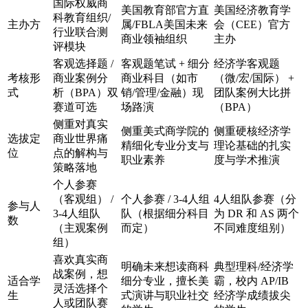
国际权威商
美国教育部官方直
美国经济教育学
科教育组织/
主办方
属/FBLA美国未来
会（CEE）官方
行业联合测
商业领袖组织
主办
评模块
客观选择题 /
客观题笔试 + 细分
经济学客观题
考核形
商业案例分
商业科目（如市
（微/宏/国际） +
式
析（BPA）双
销/管理/金融）现
团队案例大比拼
赛道可选
场路演
（BPA）
侧重对真实
侧重美式商学院的
侧重硬核经济学
选拔定
商业世界痛
精细化专业分支与
理论基础的扎实
位
点的解构与
职业素养
度与学术推演
策略落地
个人参赛
（客观组） /
个人参赛 / 3-4人组
4人组队参赛（分
参与人
3-4人组队
队（根据细分科目
为 DR 和 AS 两个
数
（主观案例
而定）
不同难度组别）
组）
喜欢真实商
明确未来想读商科
典型理科/经济学
战案例，想
适合学
细分专业，擅长美
霸，校内 AP/IB
灵活选择个
生
式演讲与职业社交
经济学成绩拔尖
人或团队赛