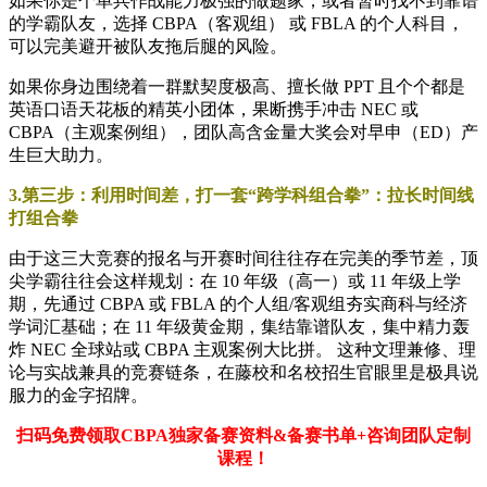
如果你是个单兵作战能力极强的做题家，或者暂时找不到靠谱
的学霸队友，选择 CBPA（客观组） 或 FBLA 的个人科目，
可以完美避开被队友拖后腿的风险。
如果你身边围绕着一群默契度极高、擅长做 PPT 且个个都是
英语口语天花板的精英小团体，果断携手冲击 NEC 或
CBPA（主观案例组），团队高含金量大奖会对早申（ED）产
生巨大助力。
3.第三步：利用时间差，打一套“跨学科组合拳”：拉长时间线
打组合拳
由于这三大竞赛的报名与开赛时间往往存在完美的季节差，顶
尖学霸往往会这样规划：在 10 年级（高一）或 11 年级上学
期，先通过 CBPA 或 FBLA 的个人组/客观组夯实商科与经济
学词汇基础；在 11 年级黄金期，集结靠谱队友，集中精力轰
炸 NEC 全球站或 CBPA 主观案例大比拼。 这种文理兼修、理
论与实战兼具的竞赛链条，在藤校和名校招生官眼里是极具说
服力的金字招牌。
扫码免费领取CBPA独家备赛资料&备赛书单+咨询团队定制
课程！