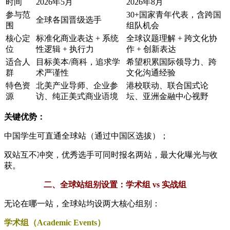
时间
2026年5月
2026年8月
参与范
30+国家青年代表，含跨国
全球各国晋级选手
围
组队机会
核心定
标准化商业表达 + 系统
全球议题理解 + 跨文化协
位
性逻辑 + 执行力
作 + 创新表达
适合人
目标美本/商科，追求学
希望积累国际领导力、跨
群
术严谨性
文化沟通经验
特色资
北美产业导师、企业参
港校联动、联合国式论
源
访、纯正美式商业语境
坛、亚洲金融中心视野
关键优势：
中国学生可直通全球站（通过中国区选拔）；
双站互不冲突，优秀选手可同时报名两站，最大化曝光与收
获。
二、全球站组别设置：学术组 vs 实战组
无论在哪一站，全球站均设两大核心组别：
学术组（Academic Events）