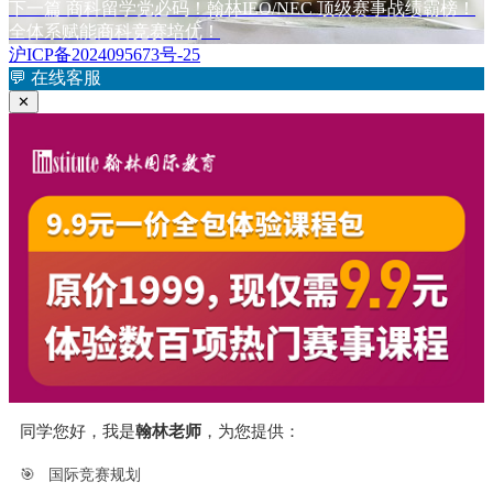
章
文
下
下一篇
商科留学党必码！翰林IEO/NEC 顶级赛事战绩霸榜！
章：
篇
全体系赋能商科竞赛培优！
导
文
沪ICP备2024095673号-25
航
章：
💬
在线客服
✕
同学您好，我是
翰林老师
，为您提供：
🎯
国际竞赛规划