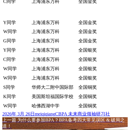
C同学
上海浦东万科
全国金奖
Y同学
上海浦东万科
全国金奖
W同学
上海浦东万科
全国金奖
G同学
上海浦东万科
全国金奖
Y同学
上海浦东万科
全国银奖
C同学
上海浦东万科
全国银奖
W同学
上海浦东万科
全国银奖
W同学
上海浦东万科
全国银奖
S同学
华师大二附中国际部
全国铜奖
K同学
美国斯坦福国际学校
全国铜奖
W同学
哈佛西湖中学
全国铜奖
发
作
标
2026年 3月 26日
meiqiqiang
CBPA 未来商业领袖研习社
布
上
者
签
上一篇
为什么要参加BPA？BPA备考四大常见误区 & 破局之
文
于
篇
道！