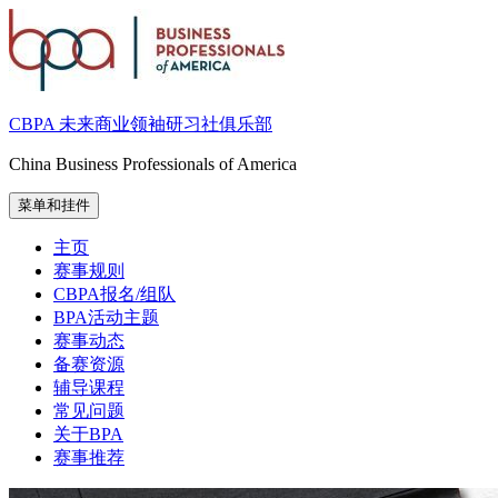
跳
至
内
容
CBPA 未来商业领袖研习社俱乐部
China Business Professionals of America
菜单和挂件
主页
赛事规则
CBPA报名/组队
BPA活动主题
赛事动态
备赛资源
辅导课程
常见问题
关于BPA
赛事推荐