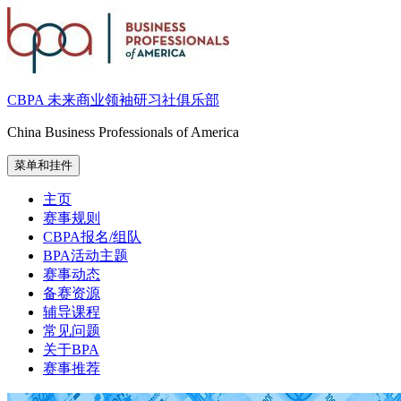
跳
至
内
容
CBPA 未来商业领袖研习社俱乐部
China Business Professionals of America
菜单和挂件
主页
赛事规则
CBPA报名/组队
BPA活动主题
赛事动态
备赛资源
辅导课程
常见问题
关于BPA
赛事推荐