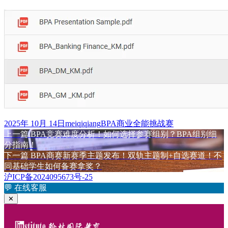
发
作
标
2025年 10月 14日
meiqiqiang
BPA商业全能挑战赛
布
上
者
签
上一篇
BPA竞赛难度分析！如何选择参赛组别？BPA组别细
文
于
篇
分指南！
章
文
下
下一篇
BPA商赛新赛季主题发布！双轨主题制+自选赛道！不
章：
篇
同基础学生如何备赛拿奖？
导
文
沪ICP备2024095673号-25
航
章：
💬
在线客服
✕