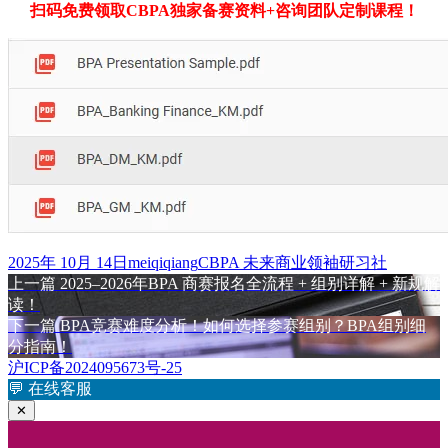
扫码免费领取CBPA独家备赛资料+咨询团队定制课程！
发
作
标
2025年 10月 14日
meiqiqiang
CBPA 未来商业领袖研习社
布
上
者
签
上一篇
2025–2026年BPA 商赛报名全流程 + 组别详解 + 新规解
文
于
篇
读！
章
文
下
下一篇
BPA竞赛难度分析！如何选择参赛组别？BPA组别细
章：
篇
分指南！
导
文
沪ICP备2024095673号-25
航
章：
💬
在线客服
✕