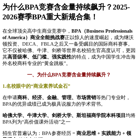
为什么BPA竞赛含金量持续飙升？2025-
2026赛季BPA重大新规合集！
在全球顶尖高中生商业竞赛中，
BPA（Business Professionals
of America）商业全能挑战赛
正以惊人的速度崛起，成为继沃
顿投资、DECA、FBLA之后又一备受瞩目的国际商科赛事。
它不仅被哈佛、牛津、剑桥等世界名校招生官高度认可，更因
其
高晋级率、低门槛、强实践性
的特点，成为中国学生冲击海
外名校商科专业的“黄金跳板”。
一、为什么BPA竞赛含金量持续飙升？
1.名校眼中的“商业素养试金石”
在申请
商科、经济、金融、管理、市场营销
等热门专业时，
BPA的优异成绩已成为极具说服力的学术背书。
哈佛大学、牛津大学、剑桥大学、斯坦福商学院本科项目
均将
BPA列为“高价值课外活动”之一
招生官普遍认为：BPA参赛经历 =
商业思维 + 实践能力 + 领