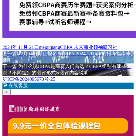
发
作
标
2024年 11月 21日
meiqiqiang
CBPA 未来商业领袖研习社
布
上
者
签
上一篇
12月14日截止报名！CBPA 2024-2025年度报考指南来
文
于
篇
袭！
章
文
下
下一篇
为什么说CBPA是商赛入门首选？CBPA组别有哪些组
章：
篇
别？不同组别的测评形式&测评内容说明！
导
文
沪ICP备2024095673号-25
航
章：
💬
在线客服
✕