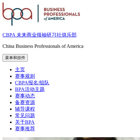
跳
至
内
容
CBPA 未来商业领袖研习社俱乐部
China Business Professionals of America
菜单和挂件
主页
赛事规则
CBPA报名/组队
BPA活动主题
赛事动态
备赛资源
辅导课程
常见问题
关于BPA
赛事推荐