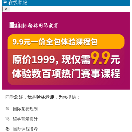
文
💬
在线客服
航
章：
✕
同学您好，我是
翰林老师
，为您提供：
🎯
国际竞赛规划
🚀
留学背景提升
📚
国际课程备考