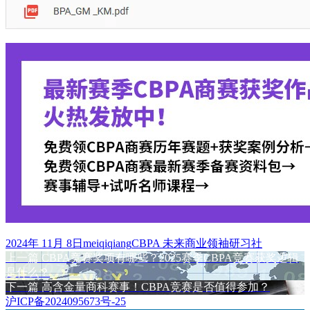
发
作
标
2024年 11月 8日
meiqiqiang
CBPA 未来商业领袖研习社
布
上
者
签
上一篇
CBPA竞赛奖项有哪些？2025赛季CBPA竞赛获奖逻辑
文
于
篇
是什么？
章
文
下
下一篇
高含金量商科赛事！CBPA竞赛是否值得参加？
章：
篇
沪ICP备2024095673号-25
导