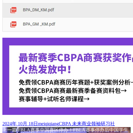
发
作
标
2024年 10月 18日
meiqiqiang
CBPA 未来商业领袖研习社
布
上
者
签
上一篇
FBLA赛事中国赛区停办！FBLA赛事停办后中国学生
文