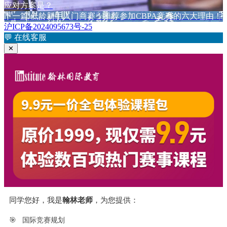
于
篇
应对方案是？
章
文
下
下一篇
低龄新手入门商赛！推荐参加CBPA竞赛的六大理由！
章：
篇
沪ICP备2024095673号-25
导
文
💬
在线客服
航
章：
✕
同学您好，我是
翰林老师
，为您提供：
🎯
国际竞赛规划