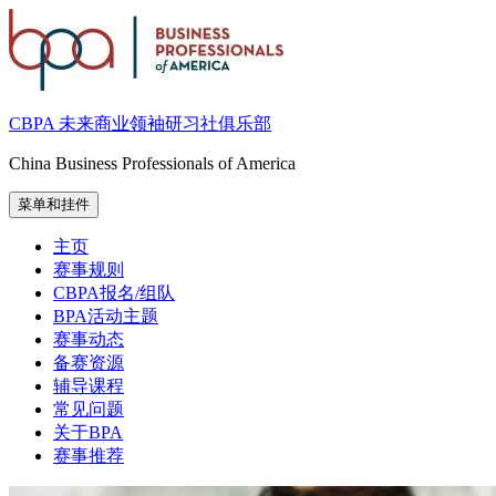
跳
至
内
容
CBPA 未来商业领袖研习社俱乐部
China Business Professionals of America
菜单和挂件
主页
赛事规则
CBPA报名/组队
BPA活动主题
赛事动态
备赛资源
辅导课程
常见问题
关于BPA
赛事推荐