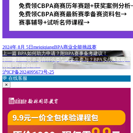
发
作
标
2024年 8月 5日
meiqiqiang
BPA商业全能挑战赛
布
上
者
签
上一篇
BPA如何助力申请？附BPA赛事备考建议！
文
于
篇
下
下一篇
BPA竞赛适合什么类型的学生参与？BPA实战&客观组
章
文
篇
别规则详解介绍！
章：
文
沪ICP备2024095673号-25
导
章：
💬
在线客服
航
✕