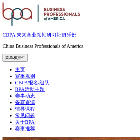
跳
至
内
容
CBPA 未来商业领袖研习社俱乐部
China Business Professionals of America
菜单和挂件
主页
赛事规则
CBPA报名/组队
BPA活动主题
赛事动态
备赛资源
辅导课程
常见问题
关于BPA
赛事推荐