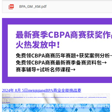
发
作
标
2024年 8月 5日
meiqiqiang
BPA商业全能挑战赛
布
上
者
签
上一篇
BPA竞赛有哪些难点？BPA不同年龄应该参加什么组
文
于
篇
别？
章
文
下
下一篇
一文看懂BPA竞赛中客观&主观组别异同点！附BPA独
章：
篇
家备赛资料