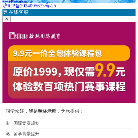
导
文
沪ICP备2024095673号-25
航
章：
💬
在线客服
✕
同学您好，我是
翰林老师
，为您提供：
🎯
国际竞赛规划
🚀
留学背景提升