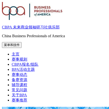
跳
至
内
容
CBPA 未来商业领袖研习社俱乐部
China Business Professionals of America
菜单和挂件
主页
赛事规则
CBPA报名/组队
BPA活动主题
赛事动态
备赛资源
辅导课程
常见问题
关于BPA
赛事推荐