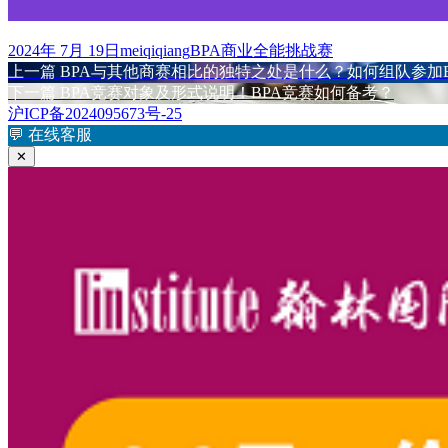
发
作
标
2024年 7月 19日
meiqiqiang
BPA商业全能挑战赛
布
上
者
签
上一篇
BPA与其他商赛相比的独特之处是什么？如何组队参加B
文
于
篇
下
下一篇
BPA竞赛对象及形式说明！BPA竞赛如何备考？
章
文
篇
沪ICP备2024095673号-25
章：
文
💬
在线客服
导
章：
✕
航